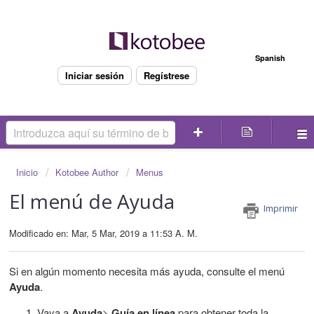
Bienvenido
Spanish
Iniciar sesión
Regístrese
Inicio
Kotobee Author
Menus
El menú de Ayuda
Imprimir
Modificado en: Mar, 5 Mar, 2019 a 11:53 A. M.
Si en algún momento necesita más ayuda, consulte el menú
Ayuda
.
Vaya a
Ayuda
>
Guía en línea
para obtener toda la